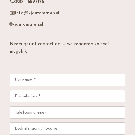
📞
020 - 6597176
✉️
info@kjautomaten.nl
🌐
kjautomaten.nl
Neem gerust contact op — we reageren zo snel
mogelijk.