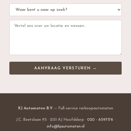
AANVRAAG VERSTUREN →
KJ Automaten B.V.
— Full-service verkoopautomaten
J.C. Beetslaan 95 · 2131 AJ Hoofddorp ·
020 - 6597176
·
info@kjautomaten.nl