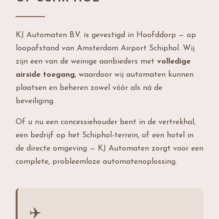
KJ Automaten B.V. is gevestigd in Hoofddorp — op
loopafstand van Amsterdam Airport Schiphol. Wij
zijn een van de weinige aanbieders met
volledige
airside toegang
, waardoor wij automaten kunnen
plaatsen en beheren zowel vóór als ná de
beveiliging.
Of u nu een concessiehouder bent in de vertrekhal,
een bedrijf op het Schiphol-terrein, of een hotel in
de directe omgeving — KJ Automaten zorgt voor een
complete, probleemloze automatenoplossing.
✈️